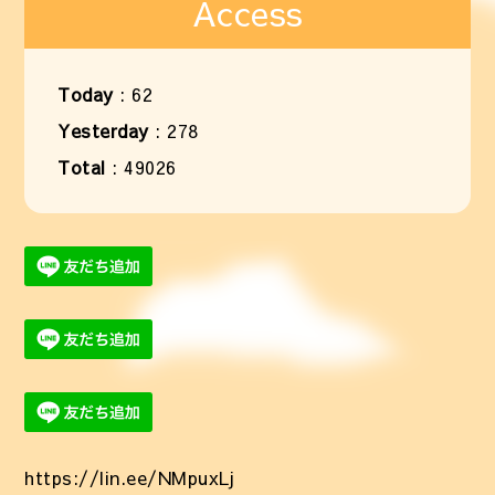
Access
Today
:
62
Yesterday
:
278
Total
:
49026
https://lin.ee/NMpuxLj