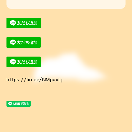
https://lin.ee/NMpuxLj