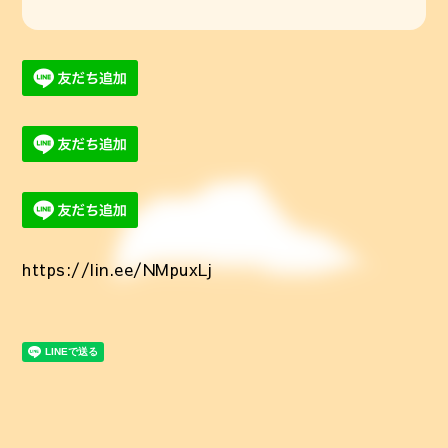
https://lin.ee/NMpuxLj