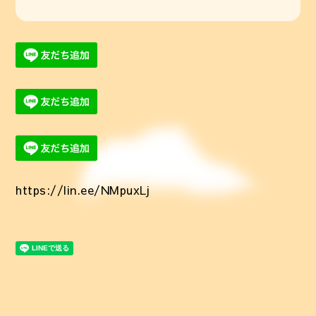
https://lin.ee/NMpuxLj