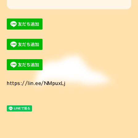
https://lin.ee/NMpuxLj