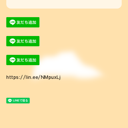
https://lin.ee/NMpuxLj