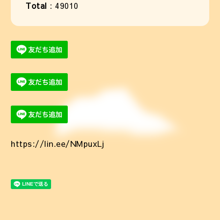
Total
:
49010
https://lin.ee/NMpuxLj