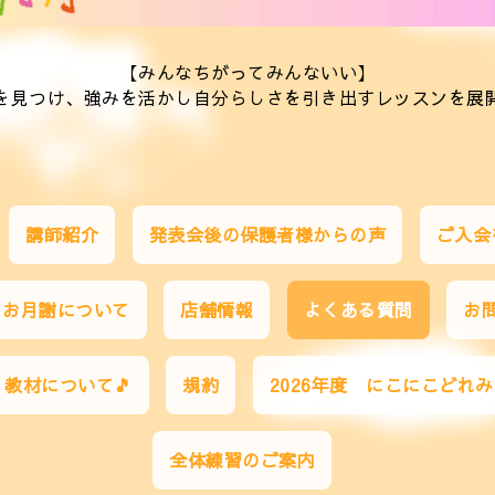
【みんなちがってみんないい】
を見つけ、強みを活かし自分らしさを引き出すレッスンを展開
講師紹介
発表会後の保護者様からの声
ご入会
お月謝について
店舗情報
よくある質問
お
教材について🎵
規約
2026年度 にこにこどれ
全体練習のご案内