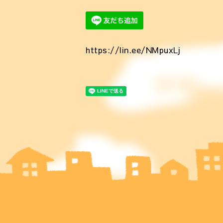
https://lin.ee/NMpuxLj