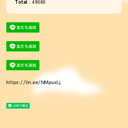
Total
:
49080
https://lin.ee/NMpuxLj