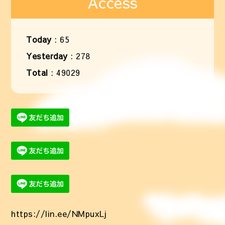
Access
Today
:
65
Yesterday
:
278
Total
:
49029
https://lin.ee/NMpuxLj